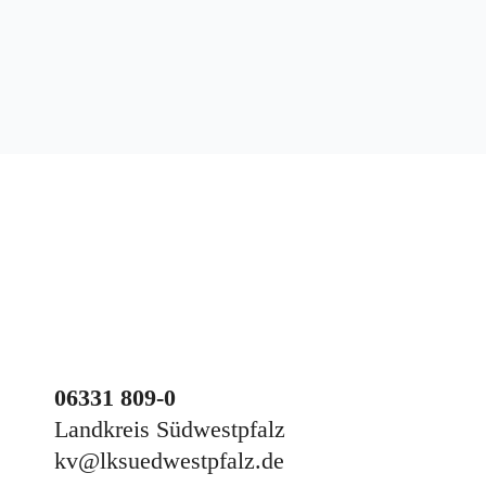
Z
u
m
I
n
h
a
l
t
s
p
r
i
n
g
06331 809-0
e
Landkreis Südwestpfalz
n
kv@lksuedwestpfalz.de