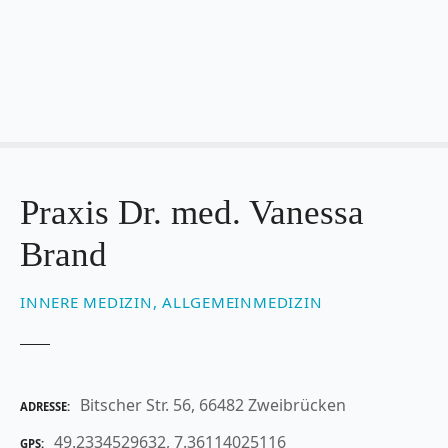
Z
u
m
I
n
h
a
l
t
Praxis Dr. med. Vanessa
s
Brand
p
r
i
INNERE MEDIZIN, ALLGEMEINMEDIZIN
n
g
e
n
Bitscher Str. 56, 66482 Zweibrücken
ADRESSE
49.2334529632, 7.36114025116
GPS