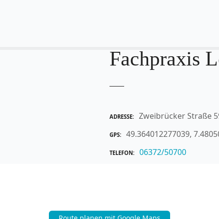
Fachpraxis L
Zweibrücker Straße 5
ADRESSE
49.364012277039, 7.480
GPS
06372/50700
TELEFON
Route planen mit Google Maps