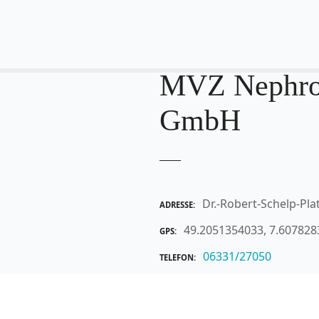
MVZ Nephroc
GmbH
Dr.-Robert-Schelp-Pla
ADRESSE
49.2051354033, 7.60782
GPS
06331/27050
TELEFON