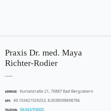
Z
u
m
I
n
h
a
l
t
Praxis Dr. med. Maya
s
Richter-Rodier
p
r
i
n
g
Kurtalstraße 21, 76887 Bad Bergzabern
e
ADRESSE
n
49.103421559253, 8.0038598898786
GPS
06343/93000
TELEFON