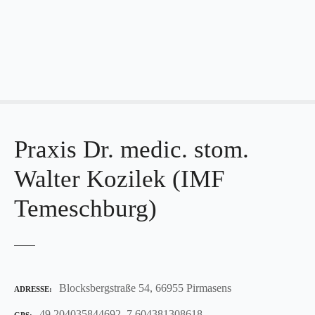
Z
u
m
I
n
h
a
l
Praxis Dr. medic. stom.
t
s
Walter Kozilek (IMF
p
r
Temeschburg)
i
n
g
e
n
Blocksbergstraße 54, 66955 Pirmasens
ADRESSE
49.204035844692, 7.604381308618
GPS