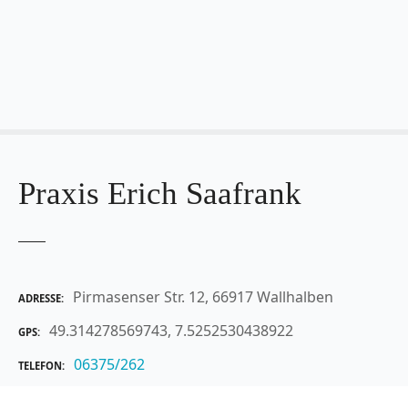
Z
u
m
I
n
h
a
l
t
Praxis Erich Saafrank
s
p
r
i
n
Pirmasenser Str. 12, 66917 Wallhalben
ADRESSE
g
49.314278569743, 7.5252530438922
GPS
e
n
06375/262
TELEFON