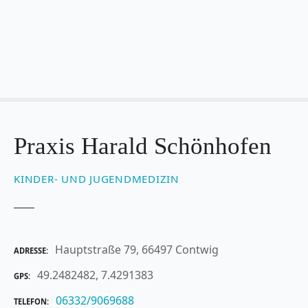
Z
u
m
I
n
h
a
l
t
Praxis Harald Schönhofen
s
p
KINDER- UND JUGENDMEDIZIN
r
i
n
g
Hauptstraße 79, 66497 Contwig
ADRESSE
e
n
49.2482482, 7.4291383
GPS
06332/9069688
TELEFON