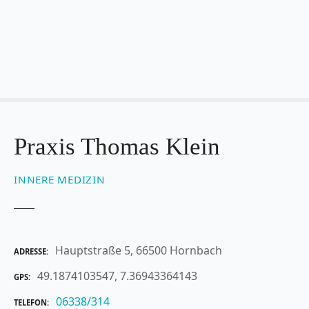
Z
u
m
I
n
h
a
l
t
Praxis Thomas Klein
s
p
INNERE MEDIZIN
r
i
n
g
Hauptstraße 5, 66500 Hornbach
ADRESSE
e
n
49.1874103547, 7.36943364143
GPS
06338/314
TELEFON