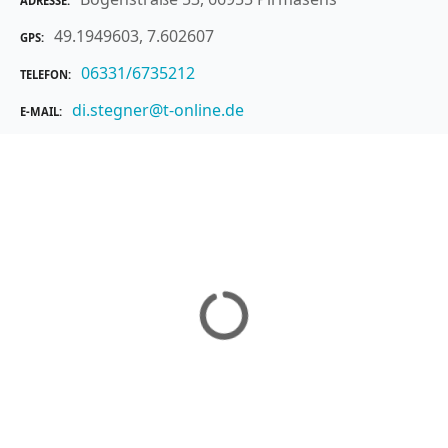
ADRESSE
49.1949603, 7.602607
GPS
06331/6735212
TELEFON
di.stegner@t-online.de
E-MAIL