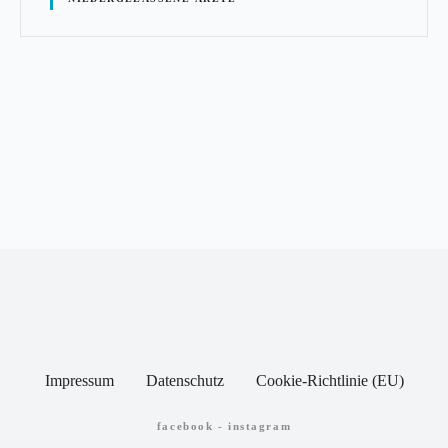
P
o
s
t
s
N
a
Impressum
Datenschutz
Cookie-Richtlinie (EU)
v
facebook
-
instagram