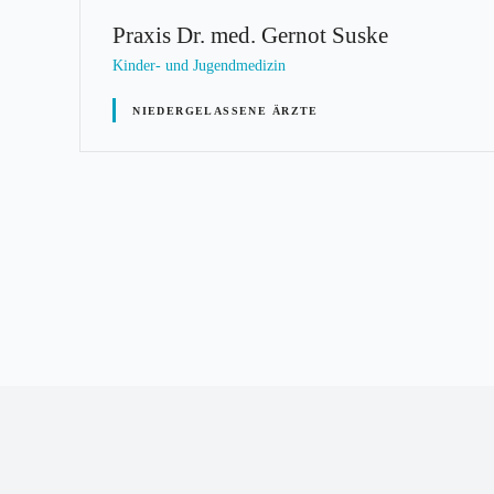
Praxis Dr. med. Gernot Suske
Kinder- und Jugendmedizin
NIEDERGELASSENE ÄRZTE
P
o
s
t
s
N