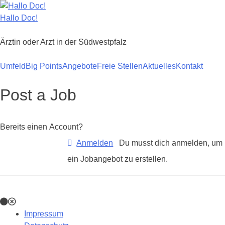
Zum
Inhalt
Hallo Doc!
springen
Ärztin oder Arzt in der Südwestpfalz
Umfeld
Big Points
Angebote
Freie Stellen
Aktuelles
Kontakt
Post a Job
Bereits einen Account?
Anmelden
Du musst dich anmelden, um
ein Jobangebot zu erstellen.
Impressum